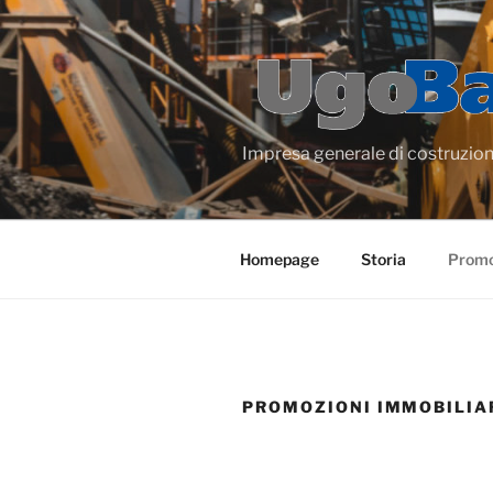
Salta
al
contenuto
Impresa generale di costruzione 
Homepage
Storia
Promo
PROMOZIONI IMMOBILIA