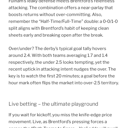
Fulham’s leaky defense meets Brentford’s relentless
attacking. The combination offers a near‑parlay that
boosts returns without over‑committing. Also,
remember the “Half‑Time/Full‑Time” double: a 0‑0/1‑0
split aligns with Brentford’s habit of keeping clean
sheets early and breaking open after the break.
Over/under? The derby’s typical goal tally hovers
around 2.4. With both teams averaging 1.7 and 1.4
respectively, the under 2.5 looks tempting, yet the
recent uptick in attacking intent nudges the over. The
key is to watch the first 20 minutes; a goal before the
hour mark often flips the market into over‑2.5 territory.
Live betting – the ultimate playground
If you wait for kickoff, you miss the knife‑edge price
movement. Live, as Brentford’s pressing forces a