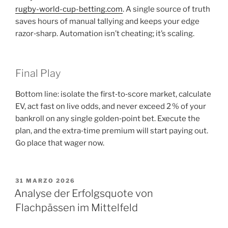
rugby-world-cup-betting.com
. A single source of truth
saves hours of manual tallying and keeps your edge
razor‑sharp. Automation isn’t cheating; it’s scaling.
Final Play
Bottom line: isolate the first‑to‑score market, calculate
EV, act fast on live odds, and never exceed 2 % of your
bankroll on any single golden‑point bet. Execute the
plan, and the extra‑time premium will start paying out.
Go place that wager now.
PUBBLICATO
31 MARZO 2026
IL
Analyse der Erfolgsquote von
Flachpässen im Mittelfeld