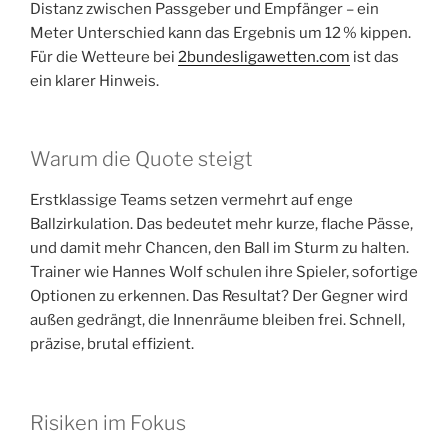
Distanz zwischen Passgeber und Empfänger – ein
Meter Unterschied kann das Ergebnis um 12 % kippen.
Für die Wetteure bei
2bundesligawetten.com
ist das
ein klarer Hinweis.
Warum die Quote steigt
Erstklassige Teams setzen vermehrt auf enge
Ballzirkulation. Das bedeutet mehr kurze, flache Pässe,
und damit mehr Chancen, den Ball im Sturm zu halten.
Trainer wie Hannes Wolf schulen ihre Spieler, sofortige
Optionen zu erkennen. Das Resultat? Der Gegner wird
außen gedrängt, die Innenräume bleiben frei. Schnell,
präzise, brutal effizient.
Risiken im Fokus