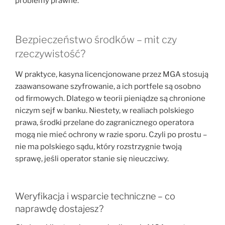
problemy prawne.
Bezpieczeństwo środków – mit czy
rzeczywistość?
W praktyce, kasyna licencjonowane przez MGA stosują
zaawansowane szyfrowanie, a ich portfele są osobno
od firmowych. Dlatego w teorii pieniądze są chronione
niczym sejf w banku. Niestety, w realiach polskiego
prawa, środki przelane do zagranicznego operatora
mogą nie mieć ochrony w razie sporu. Czyli po prostu –
nie ma polskiego sądu, który rozstrzygnie twoją
sprawę, jeśli operator stanie się nieuczciwy.
Weryfikacja i wsparcie techniczne – co
naprawdę dostajesz?