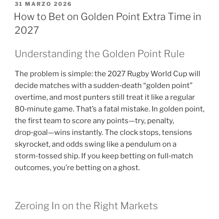
PUBBLICATO
31 MARZO 2026
IL
How to Bet on Golden Point Extra Time in
2027
Understanding the Golden Point Rule
The problem is simple: the 2027 Rugby World Cup will
decide matches with a sudden‑death “golden point”
overtime, and most punters still treat it like a regular
80‑minute game. That’s a fatal mistake. In golden point,
the first team to score any points—try, penalty,
drop‑goal—wins instantly. The clock stops, tensions
skyrocket, and odds swing like a pendulum on a
storm‑tossed ship. If you keep betting on full‑match
outcomes, you’re betting on a ghost.
Zeroing In on the Right Markets