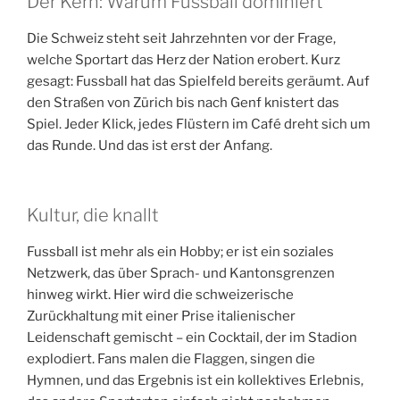
Der Kern: Warum Fussball dominiert
Die Schweiz steht seit Jahrzehnten vor der Frage,
welche Sportart das Herz der Nation erobert. Kurz
gesagt: Fussball hat das Spielfeld bereits geräumt. Auf
den Straßen von Zürich bis nach Genf knistert das
Spiel. Jeder Klick, jedes Flüstern im Café dreht sich um
das Runde. Und das ist erst der Anfang.
Kultur, die knallt
Fussball ist mehr als ein Hobby; er ist ein soziales
Netzwerk, das über Sprach- und Kantonsgrenzen
hinweg wirkt. Hier wird die schweizerische
Zurückhaltung mit einer Prise italienischer
Leidenschaft gemischt – ein Cocktail, der im Stadion
explodiert. Fans malen die Flaggen, singen die
Hymnen, und das Ergebnis ist ein kollektives Erlebnis,