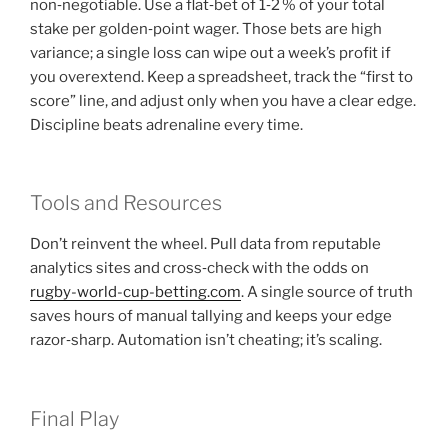
non‑negotiable. Use a flat‑bet of 1‑2 % of your total
stake per golden‑point wager. Those bets are high
variance; a single loss can wipe out a week’s profit if
you overextend. Keep a spreadsheet, track the “first to
score” line, and adjust only when you have a clear edge.
Discipline beats adrenaline every time.
Tools and Resources
Don’t reinvent the wheel. Pull data from reputable
analytics sites and cross‑check with the odds on
rugby-world-cup-betting.com
. A single source of truth
saves hours of manual tallying and keeps your edge
razor‑sharp. Automation isn’t cheating; it’s scaling.
Final Play