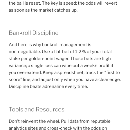
the ball is reset. The key is speed: the odds will revert
as soon as the market catches up.
Bankroll Discipline
And here is why bankroll management is
non‑negotiable. Use a flat‑bet of 1‑2 % of your total
stake per golden‑point wager. Those bets are high
variance; a single loss can wipe out a week’s profit if
you overextend. Keep a spreadsheet, track the “first to
score” line, and adjust only when you have a clear edge.
Discipline beats adrenaline every time.
Tools and Resources
Don’t reinvent the wheel. Pull data from reputable
analytics sites and cross‑check with the odds on