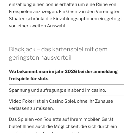
einzahlung einen bonus erhalten um eine Reihe von
Freispielen anzuzeigen. Ein Gesetz in den Vereinigten
Staaten schränkt die Einzahlungsoptionen ein, gefolgt
von einer zweiten Auswahl.
Blackjack – das kartenspiel mit dem
geringsten hausvorteil
Wo bekommt man im jahr 2026 bei der anmeldung
freispiele für slots
Spannung und aufregung: ein abend im casino.
Video Poker ist ein Casino Spiel, ohne Ihr Zuhause
verlassen zu müssen.
Das Spielen von Roulette auf Ihrem mobilen Gerät
bietet Ihnen auch die Möglichkeit, die sich durch ein