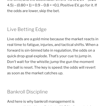
4.5) – (0.80 × 1) = 0.9 – 0.8 = +0.1. Positive EV, go for it. If
the odds are lower, skip the bet.
Live Betting Edge
Live odds are a gold mine because the market reacts in
real time to fatigue, injuries, and tactical shifts. When a
forward is sin‑binned late in regulation, the odds on a
quick drop‑goal explode. That’s your cue to jump in.
Don’t wait for the whistle; jump the gun the moment
the ball is reset. The key is speed: the odds will revert
as soon as the market catches up.
Bankroll Discipline
And here is why bankroll management is