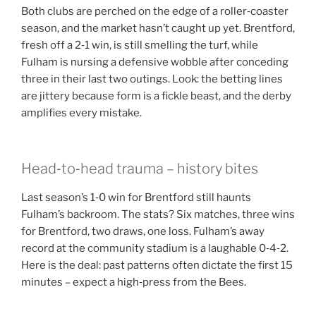
Both clubs are perched on the edge of a roller‑coaster
season, and the market hasn’t caught up yet. Brentford,
fresh off a 2‑1 win, is still smelling the turf, while
Fulham is nursing a defensive wobble after conceding
three in their last two outings. Look: the betting lines
are jittery because form is a fickle beast, and the derby
amplifies every mistake.
Head‑to‑head trauma – history bites
Last season’s 1‑0 win for Brentford still haunts
Fulham’s backroom. The stats? Six matches, three wins
for Brentford, two draws, one loss. Fulham’s away
record at the community stadium is a laughable 0‑4‑2.
Here is the deal: past patterns often dictate the first 15
minutes – expect a high‑press from the Bees.