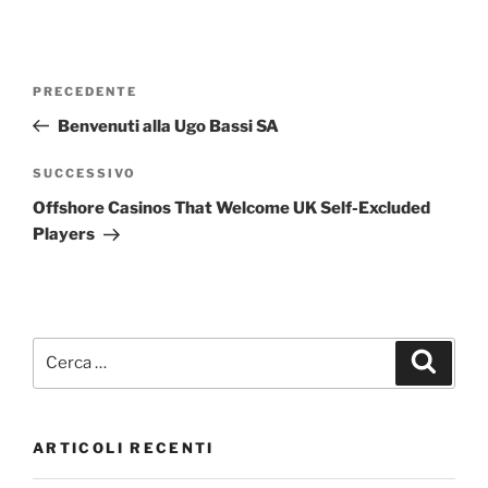
Navigazione
Articolo
PRECEDENTE
articoli
precedente:
Benvenuti alla Ugo Bassi SA
Articolo
SUCCESSIVO
successivo
Offshore Casinos That Welcome UK Self-Excluded
Players
Cerca:
Cerca
ARTICOLI RECENTI