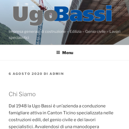
Salta
al
contenuto
Impresa generale di costruzione – Edilizia – Genio civile – Lavori
specialistici
Menu
PUBBLICATO
6 AGOSTO 2020
DI
ADMIN
IL
Chi Siamo
Dal 1948 la Ugo Bassi è un’azienda a conduzione
famigliare attiva in Canton Ticino specializzata nelle
costruzioni edili, del genio civile e dei lavori
specialistici. Avvalendosi di una manodopera